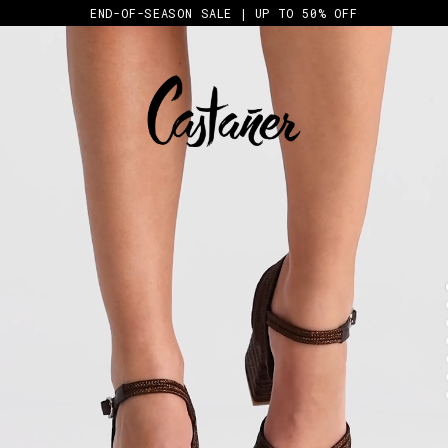
END-OF-SEASON SALE | UP TO 50% OFF