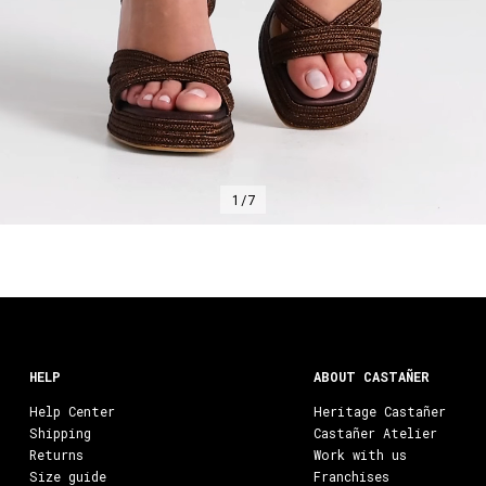
1/7
HELP
ABOUT CASTAÑER
Help Center
Heritage Castañer
Shipping
Castañer Atelier
Returns
Work with us
Size guide
Franchises