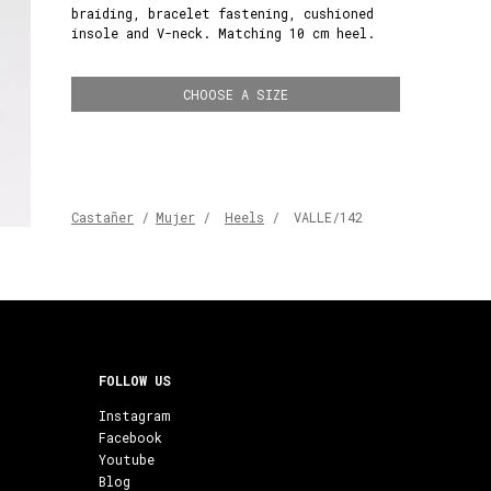
braiding, bracelet fastening, cushioned
insole and V-neck. Matching 10 cm heel.
CHOOSE A SIZE
Castañer
/
Mujer
/
Heels
/
VALLE/142
FOLLOW US
Instagram
Facebook
Youtube
Blog