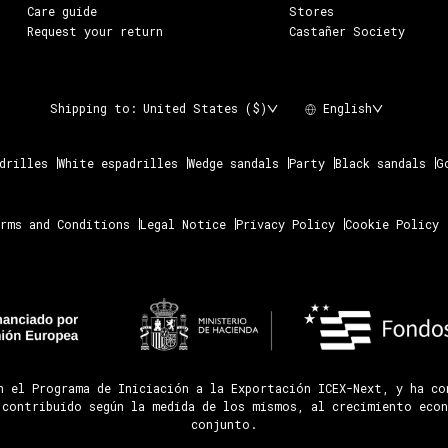
Care guide
Stores
Request your return
Castañer Society
Shipping to:
United States ($)
English
drilles
White espadrilles
Wedge sandals
Party
Black sandals
G
rms and Conditions
Legal Notice
Privacy Policy
Cookie Policy
n el Programa de Iniciación a la Exportación ICEX-Next, y ha c
 contribuido según la medida de los mismos, al crecimiento econ
conjunto.