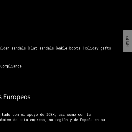
HELP?
olden sandals
Flat sandals
Ankle boots
Holiday gifts
Compliance
ontado con el apoyo de ICEX, así como con la
ómico de esta empresa, su región y de España en su