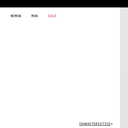
Skip
to
content
WOMAN
MAN
SALE
CHARACTERISTICS
+