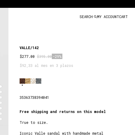
SEARCH
MY ACCOUNT
CART
VALLE/142
$277.00
$395.00
-29%
$92,33 al mes en 3 plazos
MARRON
35
36
37
38
39
40
41
OSC.
Free shipping and returns on this model
True to size.
Iconic Valle sandal with handmade metal