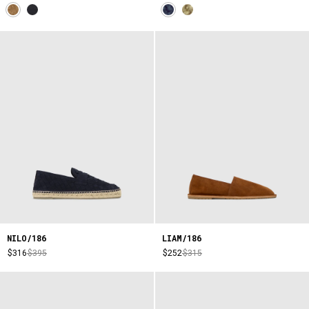
NILO/186
LIAM/186
$316
$395
$252
$315