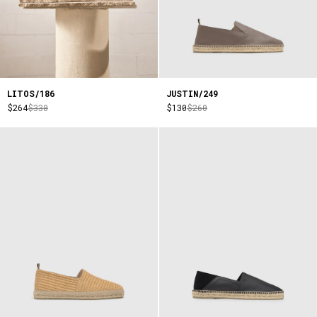
LITOS/186
JUSTIN/249
$264
$330
$130
$260