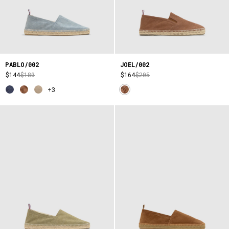
PABLO/002
JOEL/002
$144
$180
$164
$205
+3