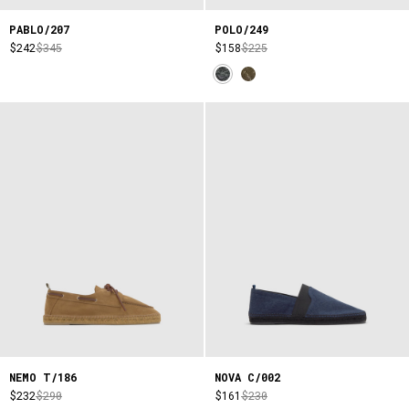
PABLO/207
POLO/249
$242
$345
$158
$225
NEMO T/186
NOVA C/002
$232
$290
$161
$230