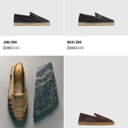
JAN/286
NOA/286
$280
$350
$304
$380