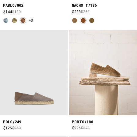
PABLO/002
NACHO T/186
$144
$180
$208
$260
+3
POLO/249
PORTO/186
$125
$250
$296
$370