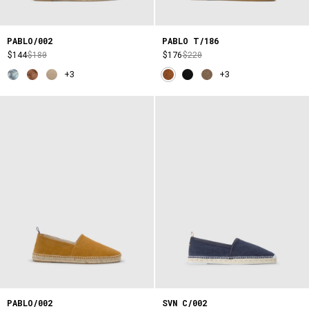
PABLO/002
PABLO T/186
$144
$180
$176
$220
+3
+3
PABLO/002
SVN C/002