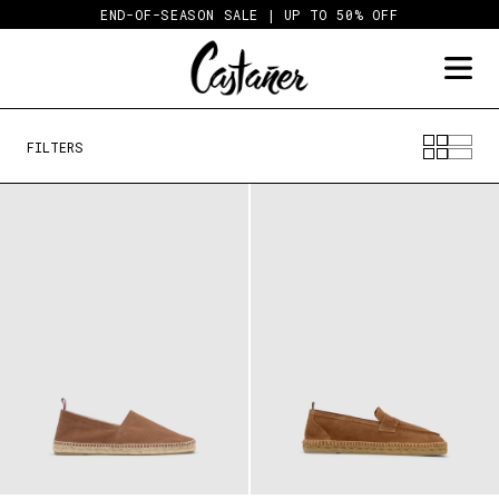
Skip
END-OF-SEASON SALE | UP TO 50% OFF
to
content
FILTERS