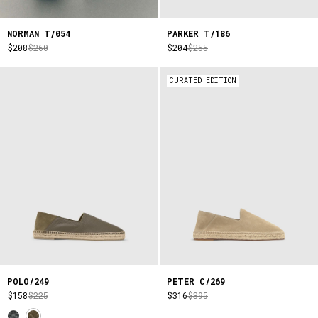
NORMAN T/054
PARKER T/186
$208
$260
$204
$255
CURATED EDITION
POLO/249
PETER C/269
$158
$225
$316
$395