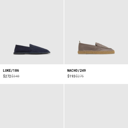
LUKE/186
NACHO/249
$272
$340
$193
$275