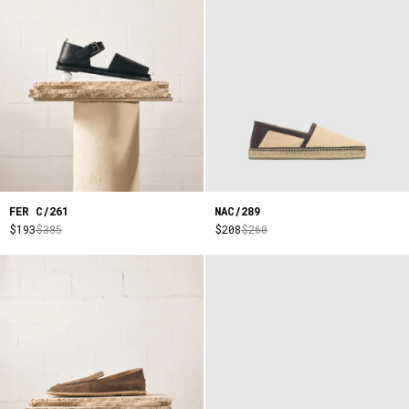
FER C/261
NAC/289
$193
$385
$208
$260