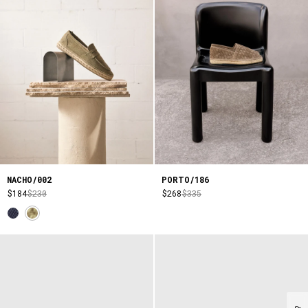
NACHO/002
PORTO/186
$184
$230
$268
$335