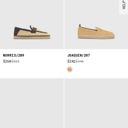
HELP?
NORRIS/289
JOAQUIN/207
$260
$325
$242
$345