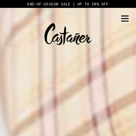
Skip
END-OF-SEASON SALE | UP TO 50% OFF
to
content