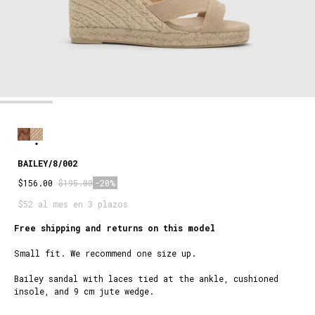
BAILEY/8/002
$156.00
$195.00
-20%
$52 al mes en 3 plazos
Free shipping and returns on this model
Small fit. We recommend one size up.
Bailey sandal with laces tied at the ankle, cushioned
insole, and 9 cm jute wedge.