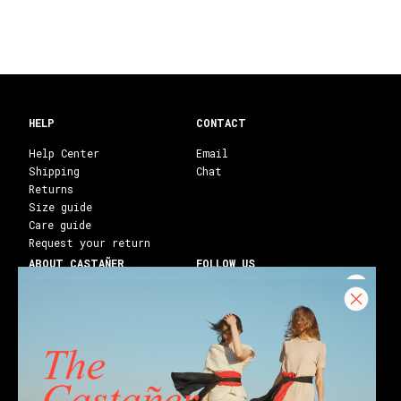
HELP
CONTACT
Help Center
Email
Shipping
Chat
Returns
Size guide
Care guide
Request your return
ABOUT CASTAÑER
FOLLOW US
Heritage Castañer
Instagram
Castañer Atelier
Facebook
Work with us
Youtube
Franchises
Blog
Stores
Castañer Society