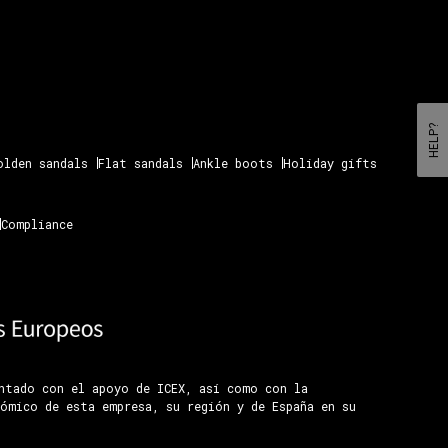
HELP?
olden sandals
Flat sandals
Ankle boots
Holiday gifts
Compliance
ontado con el apoyo de ICEX, así como con la
ómico de esta empresa, su región y de España en su