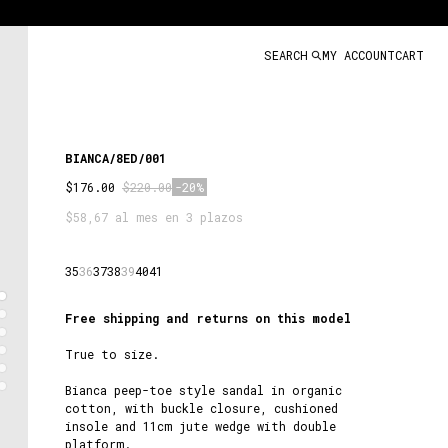
SEARCH
MY ACCOUNT
CART
BIANCA/8ED/001
$176.00
$220.00
-20%
$58,67 al mes en 3 plazos
35
36
37
38
39
40
41
Free shipping and returns on this model
True to size.
Bianca peep-toe style sandal in organic
cotton, with buckle closure, cushioned
insole and 11cm jute wedge with double
platform.