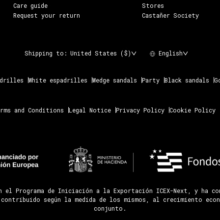
Care guide
Stores
Request your return
Castañer Society
Shipping to:
United States ($)
English
drilles
White espadrilles
Wedge sandals
Party
Black sandals
G
rms and Conditions
Legal Notice
Privacy Policy
Cookie Policy
n el Programa de Iniciación a la Exportación ICEX-Next, y ha c
 contribuido según la medida de los mismos, al crecimiento econ
conjunto.