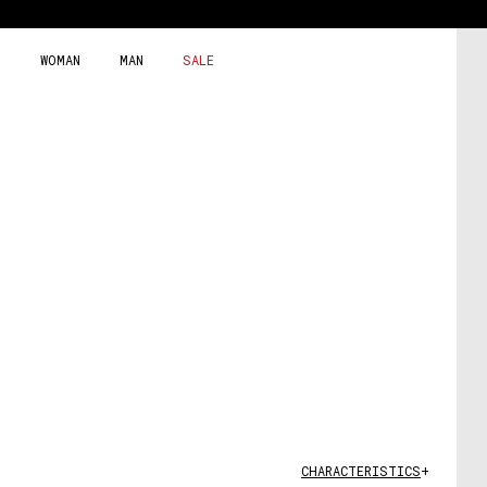
Skip
to
content
WOMAN
MAN
SALE
CHARACTERISTICS
+