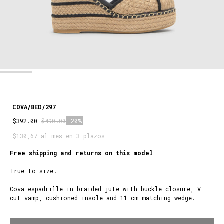
COVA/8ED/297
$392.00
$490.00
-20%
$130,67 al mes en 3 plazos
Free shipping and returns on this model
True to size.
Cova espadrille in braided jute with buckle closure, V-
cut vamp, cushioned insole and 11 cm matching wedge.