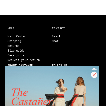
HELP
CONTACT
Help Center
Email
Shipping
Chat
Returns
Size guide
Care guide
Request your return
ABOUT CASTAÑER
FOLLOW US
Heritage Castañer
Instagram
Castañer Atelier
Facebook
Work with us
Youtube
Franchises
Blog
Stores
Castañer Society