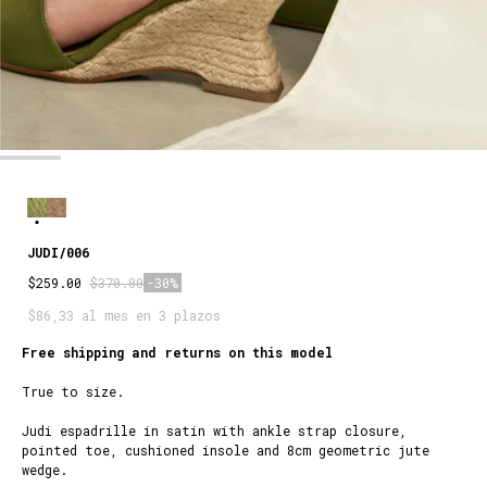
JUDI/006
$259.00
$370.00
-30%
$86,33 al mes en 3 plazos
Free shipping and returns on this model
True to size.
Judi espadrille in satin with ankle strap closure,
pointed toe, cushioned insole and 8cm geometric jute
wedge.