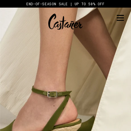
Skip
END-OF-SEASON SALE | UP TO 50% OFF
to
content