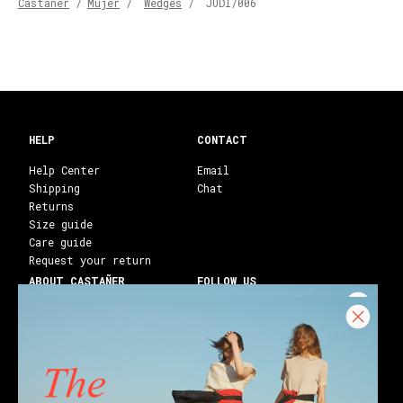
Castañer
/
Mujer
/
Wedges
/
JUDI/006
HELP
CONTACT
Help Center
Email
Shipping
Chat
Returns
Size guide
Care guide
Request your return
ABOUT CASTAÑER
FOLLOW US
Heritage Castañer
Instagram
Castañer Atelier
Facebook
Work with us
Youtube
Franchises
Blog
Stores
Castañer Society