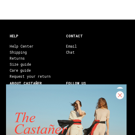
HELP
CONTACT
Help Center
Email
Shipping
Chat
Returns
Size guide
Care guide
Request your return
ABOUT CASTAÑER
FOLLOW US
Heritage Castañer
Instagram
Castañer Atelier
Facebook
Work with us
Youtube
Franchises
Blog
Stores
Castañer Society