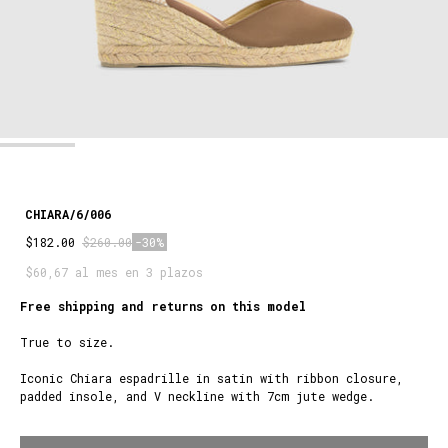
CHIARA/6/006
$182.00
$260.00
-30%
$60,67 al mes en 3 plazos
Free shipping and returns on this model
True to size.
Iconic Chiara espadrille in satin with ribbon closure,
padded insole, and V neckline with 7cm jute wedge.