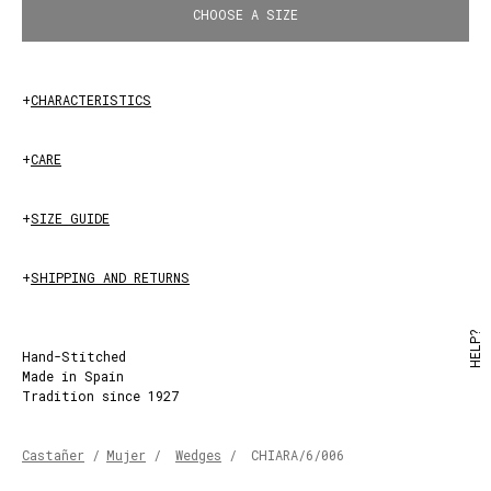
CHOOSE A SIZE
+
CHARACTERISTICS
+
CARE
+
SIZE GUIDE
+
SHIPPING AND RETURNS
HELP?
Hand-Stitched
Made in Spain
Tradition since 1927
Castañer
/
Mujer
/
Wedges
/
CHIARA/6/006