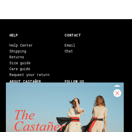
HELP
CONTACT
Help Center
Email
Shipping
Chat
Returns
Size guide
Care guide
Request your return
ABOUT CASTAÑER
FOLLOW US
Heritage Castañer
Instagram
Castañer Atelier
Facebook
Work with us
Youtube
Franchises
Blog
Stores
Castañer Society