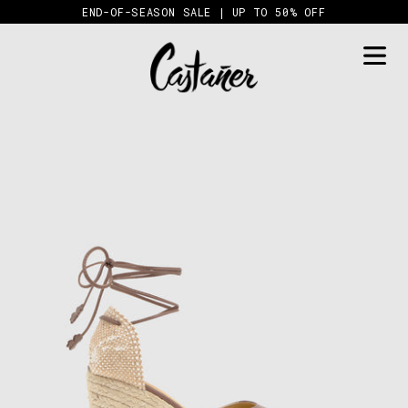
Skip
END-OF-SEASON SALE | UP TO 50% OFF
to
content