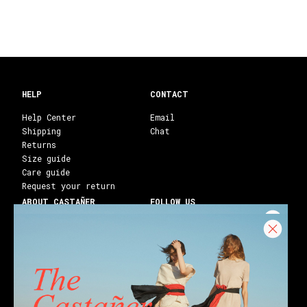
HELP
CONTACT
Help Center
Email
Shipping
Chat
Returns
Size guide
Care guide
Request your return
ABOUT CASTAÑER
FOLLOW US
Heritage Castañer
Instagram
Castañer Atelier
Facebook
Work with us
Youtube
Franchises
Blog
Stores
Castañer Society