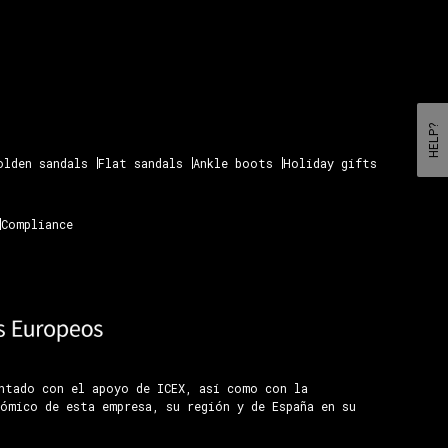
HELP?
olden sandals
Flat sandals
Ankle boots
Holiday gifts
Compliance
ontado con el apoyo de ICEX, así como con la
ómico de esta empresa, su región y de España en su