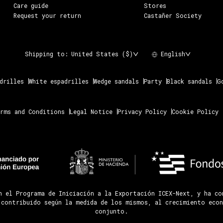
Care guide
Stores
Request your return
Castañer Society
Shipping to:
United States ($)
English
drilles
White espadrilles
Wedge sandals
Party
Black sandals
G
rms and Conditions
Legal Notice
Privacy Policy
Cookie Policy
n el Programa de Iniciación a la Exportación ICEX-Next, y ha c
 contribuido según la medida de los mismos, al crecimiento econ
conjunto.