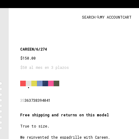
SEARCH
MY ACCOUNT
CART
CAREEN/6/274
$150.00
$50 al mes en 3 plazos
White
35
36
37
38
39
40
41
Free shipping and returns on this model
True to size.
We reinvented the espadrille with Careen,