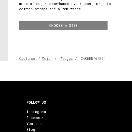
made of sugar cane-based eva rubber, organic
cotton straps and a 7cm wedge.
CHOOSE A SIZE
Castañer
/
Mujer
/
Wedges
/
CAREEN/6/274
FOLLOW US
Instagram
Facebook
Youtube
Blog