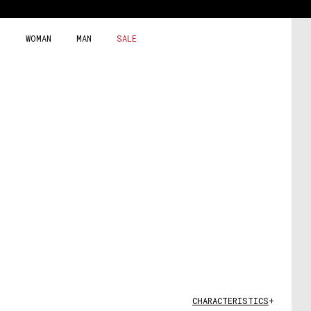
Skip
to
content
WOMAN
MAN
SALE
CHARACTERISTICS
+