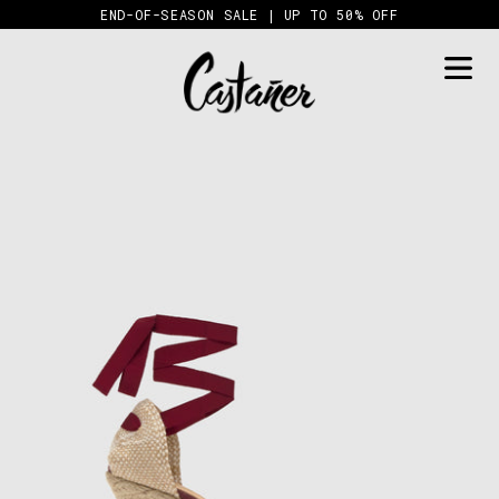
Skip
END-OF-SEASON SALE | UP TO 50% OFF
to
content