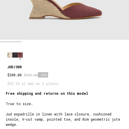
JUD/300
$280.00
$350.00
-20%
$93,33 al mes en 3 plazos
Free shipping and returns on this model
True to size.
Jud espadrille in linen with lace closure, cushioned
insole, V-cut vamp, pointed toe, and 8cm geometric jute
wedge.