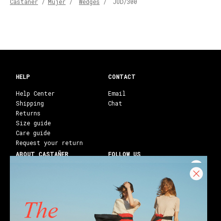
Castañer
/
Mujer
/
Wedges
/
JUD/300
HELP
CONTACT
Help Center
Email
Shipping
Chat
Returns
Size guide
Care guide
Request your return
ABOUT CASTAÑER
FOLLOW US
Heritage Castañer
Instagram
Castañer Atelier
Facebook
Work with us
Youtube
Franchises
Blog
Stores
Castañer Society