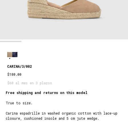
CARINA/3/002
$180.00
$60 al mes en 3 plazos
Free shipping and returns on this model
True to size.
SAND
Carina espadrille in washed organic cotton with lace-up
closure, cushioned insole and 5 cm jute wedge.