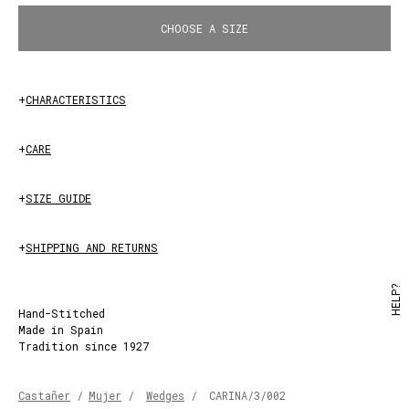
CHOOSE A SIZE
+
CHARACTERISTICS
+
CARE
+
SIZE GUIDE
+
SHIPPING AND RETURNS
HELP?
Hand-Stitched
Made in Spain
Tradition since 1927
Castañer
/
Mujer
/
Wedges
/
CARINA/3/002