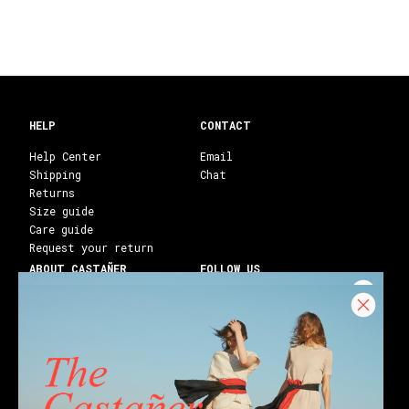
HELP
CONTACT
Help Center
Email
Shipping
Chat
Returns
Size guide
Care guide
Request your return
ABOUT CASTAÑER
FOLLOW US
Heritage Castañer
Instagram
Castañer Atelier
Facebook
Work with us
Youtube
Franchises
Blog
Stores
Castañer Society