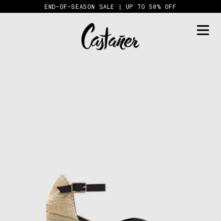
Skip
END-OF-SEASON SALE | UP TO 50% OFF
to
content