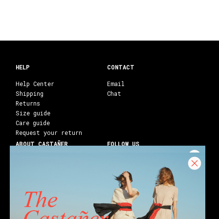
HELP
CONTACT
Help Center
Email
Shipping
Chat
Returns
Size guide
Care guide
Request your return
ABOUT CASTAÑER
FOLLOW US
Heritage Castañer
Instagram
Castañer Atelier
Facebook
Work with us
Youtube
Franchises
Blog
Stores
Castañer Society