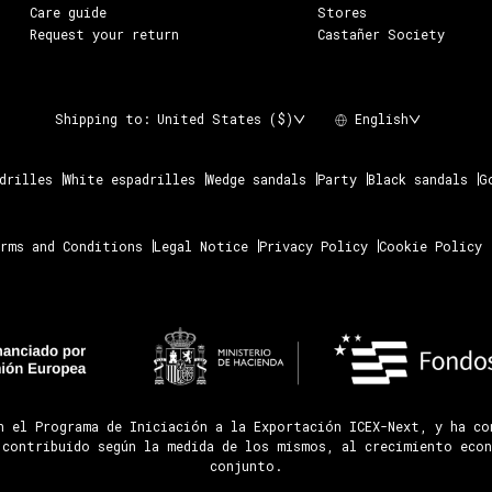
Care guide
Stores
Request your return
Castañer Society
Shipping to:
United States ($)
English
drilles
White espadrilles
Wedge sandals
Party
Black sandals
G
rms and Conditions
Legal Notice
Privacy Policy
Cookie Policy
n el Programa de Iniciación a la Exportación ICEX-Next, y ha c
 contribuido según la medida de los mismos, al crecimiento econ
conjunto.