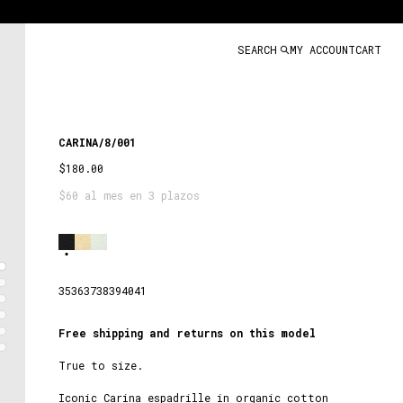
SEARCH
MY ACCOUNT
CART
CARINA/8/001
$180.00
$60 al mes en 3 plazos
Black
35
36
37
38
39
40
41
Free shipping and returns on this model
True to size.
Iconic Carina espadrille in organic cotton