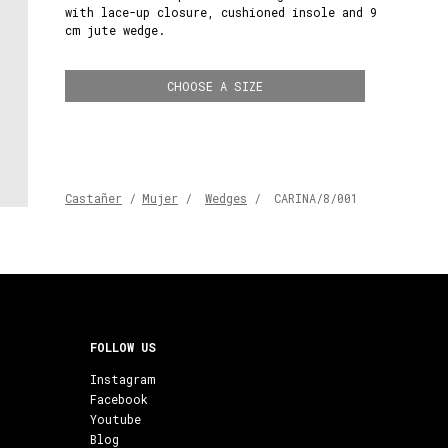
with lace-up closure, cushioned insole and 9
cm jute wedge.
CHOOSE A SIZE
Castañer
/
Mujer
/
Wedges
/
CARINA/8/001
FOLLOW US
Instagram
Facebook
Youtube
Blog