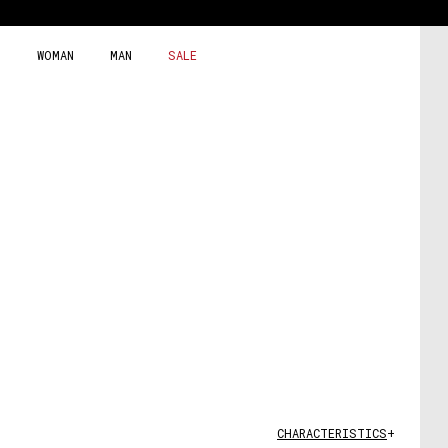
Skip
to
content
WOMAN
MAN
SALE
CHARACTERISTICS
+