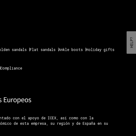
HELP?
olden sandals
Flat sandals
Ankle boots
Holiday gifts
Compliance
ontado con el apoyo de ICEX, así como con la
ómico de esta empresa, su región y de España en su