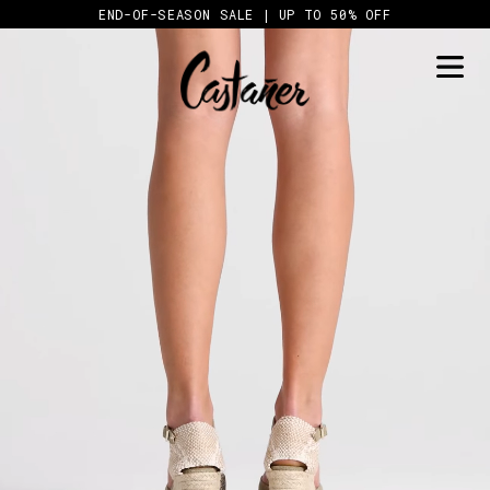
Skip
END-OF-SEASON SALE | UP TO 50% OFF
to
content