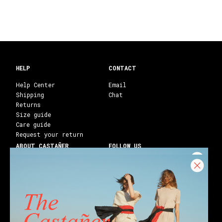
HELP
CONTACT
Help Center
Email
Shipping
Chat
Returns
Size guide
Care guide
Request your return
ABOUT CASTAÑER
FOLLOW US
Heritage Castañer
Instagram
Castañer Atelier
Facebook
Work with us
Youtube
Franchises
Blog
Stores
Castañer Society