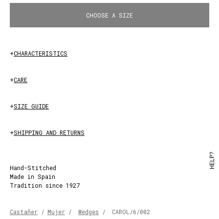
CHOOSE A SIZE
+
CHARACTERISTICS
LAUREL
+
CARE
+
SIZE GUIDE
+
SHIPPING AND RETURNS
HELP?
Hand-Stitched
Made in Spain
Tradition since 1927
Castañer
/
Mujer
/
Wedges
/
CAROL/6/002