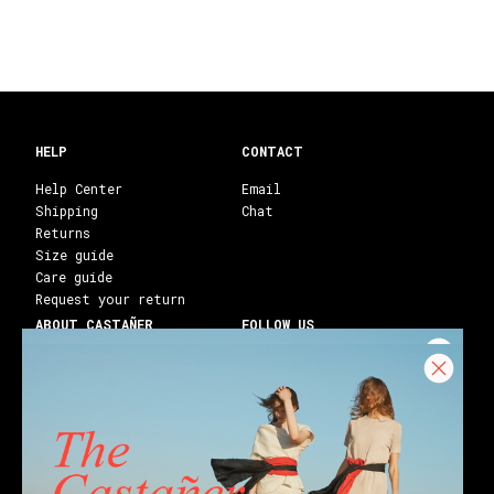
HELP
CONTACT
Help Center
Email
Shipping
Chat
Returns
Size guide
Care guide
Request your return
ABOUT CASTAÑER
FOLLOW US
Heritage Castañer
Instagram
Castañer Atelier
Facebook
Work with us
Youtube
Franchises
Blog
Stores
Castañer Society