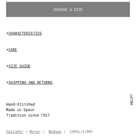
CHOOSE A SIZE
+
CHARACTERISTICS
+
CARE
+
SIZE GUIDE
+
SHIPPING AND RETURNS
HELP?
Hand-Stitched
Made in Spain
Tradition since 1927
Castañer
/
Mujer
/
Wedges
/
CAROL/6/001