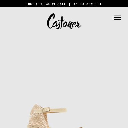
Skip
END-OF-SEASON SALE | UP TO 50% OFF
to
content