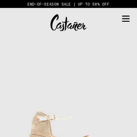
Skip
END-OF-SEASON SALE | UP TO 50% OFF
to
content