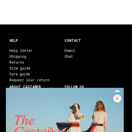
HELP
CONTACT
Help Center
Email
Shipping
Chat
Returns
Size guide
Care guide
Request your return
ABOUT CASTAÑER
FOLLOW US
Heritage Castañer
Instagram
Castañer Atelier
Facebook
Work with us
Youtube
Franchises
Blog
Stores
Castañer Society