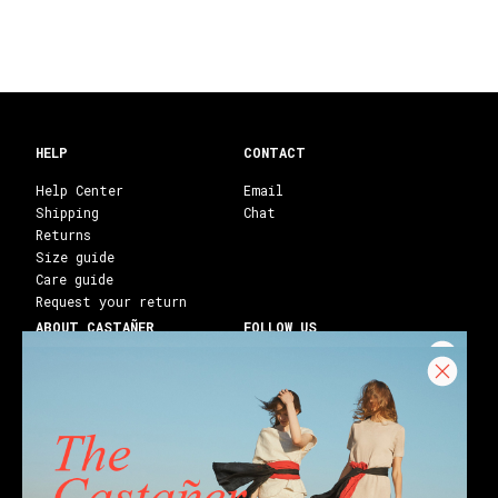
HELP
CONTACT
Help Center
Email
Shipping
Chat
Returns
Size guide
Care guide
Request your return
ABOUT CASTAÑER
FOLLOW US
Heritage Castañer
Instagram
Castañer Atelier
Facebook
Work with us
Youtube
Franchises
Blog
Stores
Castañer Society