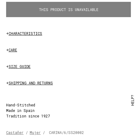
THIS PRODUCT IS UNAVAILABLE
OXFORD
BLUE
+
CHARACTERISTICS
+
CARE
+
SIZE GUIDE
+
SHIPPING AND RETURNS
HELP?
Hand-Stitched
Made in Spain
Tradition since 1927
Castañer
/
Mujer
/
CARINA/6/SS20002