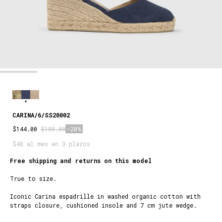
CARINA/6/SS20002
$144.00
$180.00
-20%
$48 al mes en 3 plazos
Free shipping and returns on this model
True to size.
Iconic Carina espadrille in washed organic cotton with
straps closure, cushioned insole and 7 cm jute wedge.