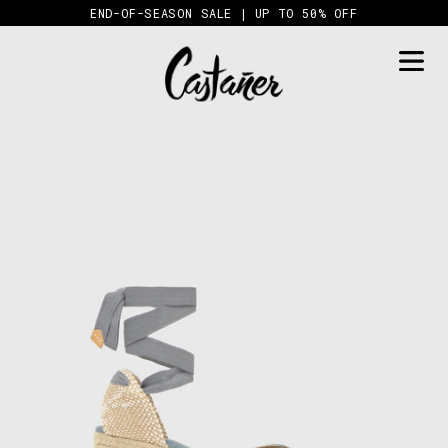
Skip
END-OF-SEASON SALE | UP TO 50% OFF
to
content