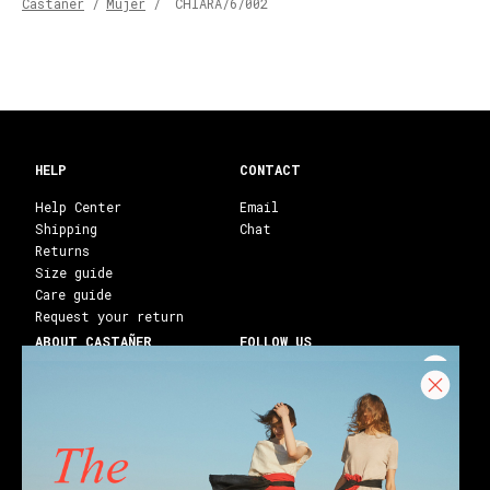
Castañer
/
Mujer
/
CHIARA/6/002
HELP
CONTACT
Help Center
Email
Shipping
Chat
Returns
Size guide
Care guide
Request your return
ABOUT CASTAÑER
FOLLOW US
Heritage Castañer
Instagram
Castañer Atelier
Facebook
Work with us
Youtube
Franchises
Blog
Stores
Castañer Society