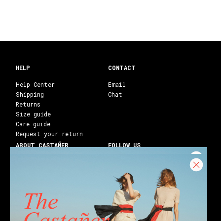
HELP
CONTACT
Help Center
Email
Shipping
Chat
Returns
Size guide
Care guide
Request your return
ABOUT CASTAÑER
FOLLOW US
Heritage Castañer
Instagram
Castañer Atelier
Facebook
Work with us
Youtube
Franchises
Blog
Stores
Castañer Society