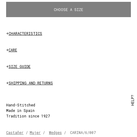
CHOOSE A SIZE
+
CHARACTERISTICS
+
CARE
+
SIZE GUIDE
+
SHIPPING AND RETURNS
HELP?
Hand-Stitched
Made in Spain
Tradition since 1927
Castañer
/
Mujer
/
Wedges
/
CARINA/6/007