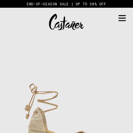
Skip
END-OF-SEASON SALE | UP TO 50% OFF
to
content