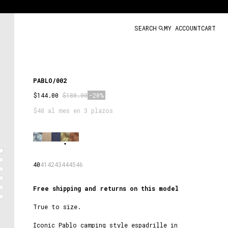
SEARCH
MY ACCOUNT
CART
PABLO/002
$144.00
$180.00
-20%
$48 al mes en 3 plazos
LAUREL
40
41
42
43
44
45
46
Free shipping and returns on this model
True to size.
Iconic Pablo camping style espadrille in