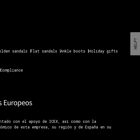
HELP?
olden sandals
Flat sandals
Ankle boots
Holiday gifts
Compliance
ontado con el apoyo de ICEX, así como con la
ómico de esta empresa, su región y de España en su