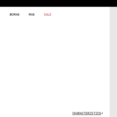
Skip
to
content
WOMAN
MAN
SALE
CHARACTERISTICS
+