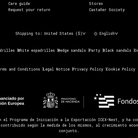
Care guide
Stores
Request your return
Castañer Society
Shipping to:
United States ($)
English
drilles
White espadrilles
Wedge sandals
Party
Black sandals
G
rms and Conditions
Legal Notice
Privacy Policy
Cookie Policy
n el Programa de Iniciación a la Exportación ICEX-Next, y ha c
 contribuido según la medida de los mismos, al crecimiento econ
conjunto.