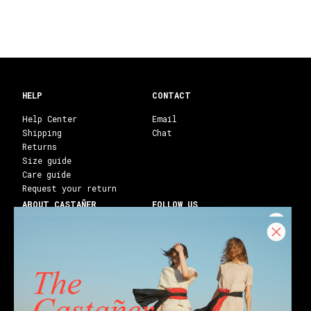
HELP
CONTACT
Help Center
Email
Shipping
Chat
Returns
Size guide
Care guide
Request your return
ABOUT CASTAÑER
FOLLOW US
Heritage Castañer
Instagram
Castañer Atelier
Facebook
Work with us
Youtube
Franchises
Blog
Stores
Castañer Society