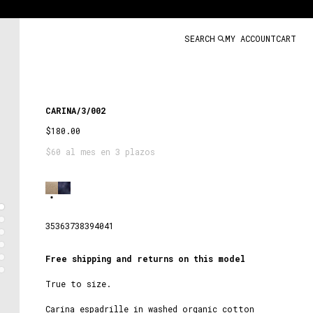
SEARCH
MY ACCOUNT
CART
CARINA/3/002
$180.00
$60 al mes en 3 plazos
SAND
35
36
37
38
39
40
41
Free shipping and returns on this model
True to size.
Carina espadrille in washed organic cotton