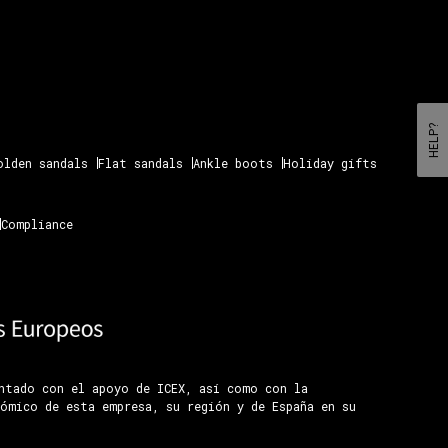
HELP?
olden sandals
Flat sandals
Ankle boots
Holiday gifts
Compliance
ontado con el apoyo de ICEX, así como con la
ómico de esta empresa, su región y de España en su