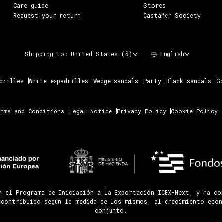
Care guide
Stores
Request your return
Castañer Society
Shipping to:
United States ($)
English
drilles
White espadrilles
Wedge sandals
Party
Black sandals
G
rms and Conditions
Legal Notice
Privacy Policy
Cookie Policy
n el Programa de Iniciación a la Exportación ICEX-Next, y ha c
 contribuido según la medida de los mismos, al crecimiento econ
conjunto.