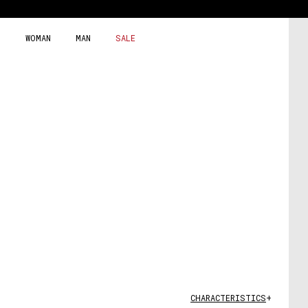
Skip
to
content
WOMAN
MAN
SALE
CHARACTERISTICS
+