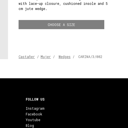
with lace-up closure, cushioned insole and 5
cm jute wedge.
CHOOSE A SIZE
Castañer
/
Mujer
/
Wedges
/
CARINA/3/002
FOLLOW US
Instagram
Facebook
Youtube
Blog