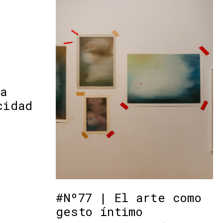
a
cidad
#Nº77 | El arte como
gesto íntimo