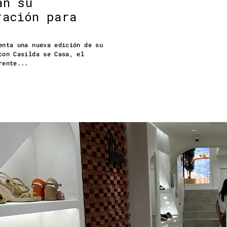
an su
ración para
enta una nueva edición de su
con Casilda se Casa, el
rente...