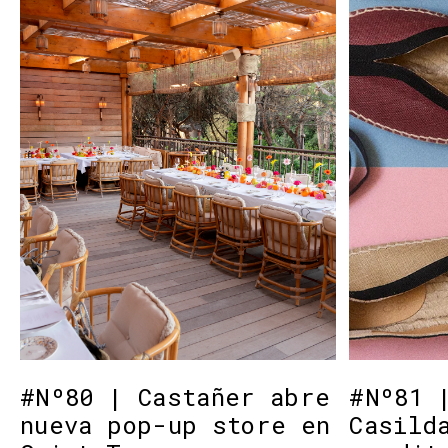
#Nº80 | Castañer abre
#Nº81 
nueva pop-up store en
Casild