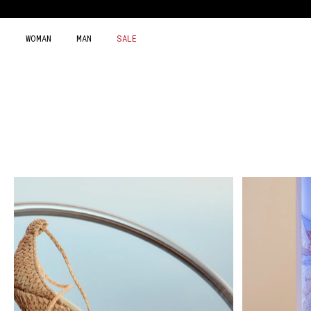
Skip
to
content
WOMAN
MAN
SALE