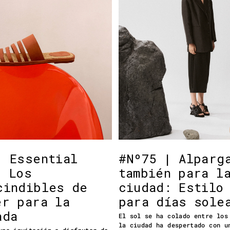
| Essential
#Nº75 | Alparg
: Los
también para l
cindibles de
ciudad: Estilo
er para la
para días sole
ada
El sol se ha colado entre los
la ciudad ha despertado con u