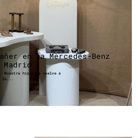
tañer en la Mercedes-Benz
 Madrid
. Nuestra historia vuelve a
 la...