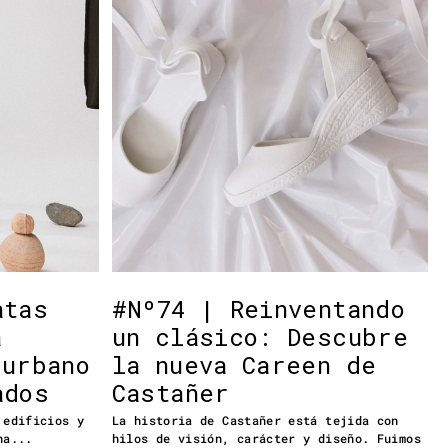
atas
#Nº74 | Reinventando
a
un clásico: Descubre
 urbano
la nueva Careen de
ados
Castañer
 edificios y
La historia de Castañer está tejida con
na...
hilos de visión, carácter y diseño. Fuimos