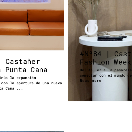
#Nº84 | Cas
| Castañer
Fashion Week
a Punta Cana
Del taller a la pasarela
conectar con el mundo de
inúa la expansión
Read more
 con la apertura de una nueva
ta Cana,...