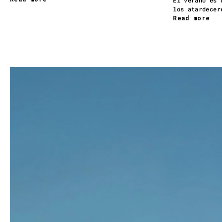
El verano es 
los atardecer
Read more