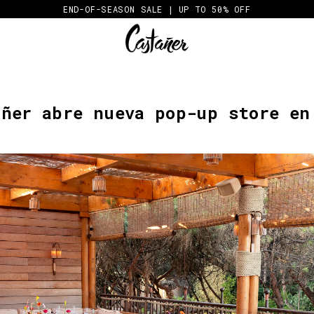
END-OF-SEASON SALE | UP TO 50% OFF
añer abre nueva pop-up store en