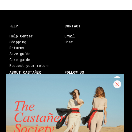
HELP
CONTACT
Help Center
Email
Shipping
Chat
Returns
Size guide
Care guide
Request your return
ABOUT CASTAÑER
FOLLOW US
Heritage Castañer
Instagram
Castañer Atelier
Facebook
Work with us
Youtube
Franchises
Blog
Stores
Castañer Society
Shipping to:
United States ($)
English