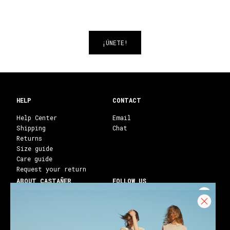
¡ÚNETE!
HELP
CONTACT
Help Center
Email
Shipping
Chat
Returns
Size guide
Care guide
Request your return
ABOUT CASTAÑER
FOLLOW US
Heritage Castañer
Instagram
Castañer Atelier
Facebook
Work with us
Youtube
Franchises
Blog