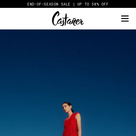
Skip
END-OF-SEASON SALE | UP TO 50% OFF
to
content