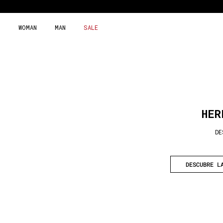
Skip
to
content
WOMAN
MAN
SALE
HER
DE
DESCUBRE L