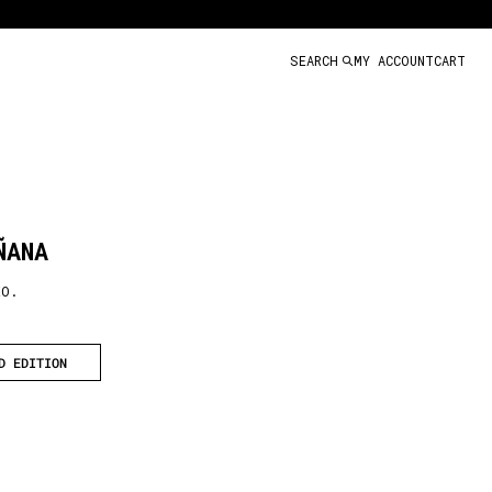
SEARCH
MY ACCOUNT
CART
ÑANA
EO.
D EDITION