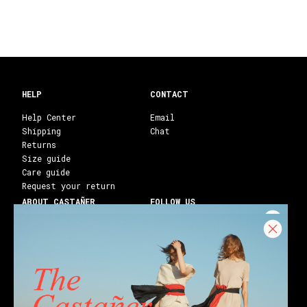
HELP
CONTACT
Help Center
Email
Shipping
Chat
Returns
Size guide
Care guide
Request your return
ABOUT CASTAÑER
FOLLOW US
Heritage Castañer
Instagram
Castañer Atelier
Facebook
Work with us
Youtube
Franchises
Blog
Stores
Castañer Society