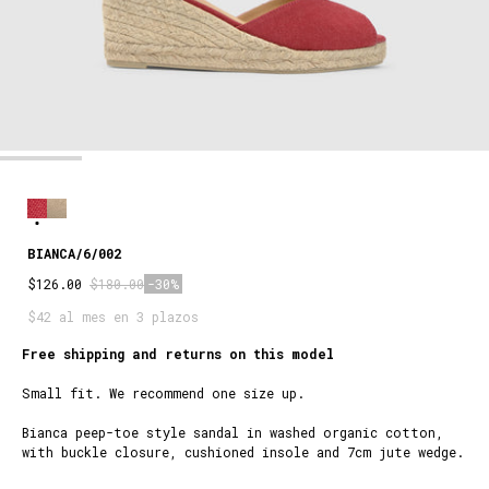
BIANCA/6/002
$126.00
$180.00
-30%
$42 al mes en 3 plazos
Free shipping and returns on this model
Small fit. We recommend one size up.
CARMINE
Bianca peep-toe style sandal in washed organic cotton,
RED
with buckle closure, cushioned insole and 7cm jute wedge.