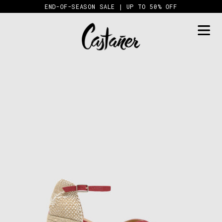
Skip
END-OF-SEASON SALE | UP TO 50% OFF
to
content