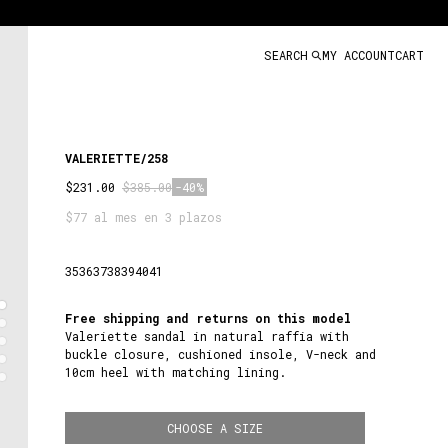
SEARCH
MY ACCOUNT
CART
VALERIETTE/258
$231.00
$385.00
-40%
$77 al mes en 3 plazos
35
36
37
38
39
40
41
Free shipping and returns on this model
Valeriette sandal in natural raffia with
buckle closure, cushioned insole, V-neck and
10cm heel with matching lining.
CHOOSE A SIZE