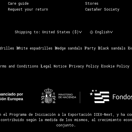
Care guide
Stores
Request your return
Castañer Society
Shipping to:
United States ($)
English
drilles
White espadrilles
Wedge sandals
Party
Black sandals
G
rms and Conditions
Legal Notice
Privacy Policy
Cookie Policy
n el Programa de Iniciación a la Exportación ICEX-Next, y ha c
 contribuido según la medida de los mismos, al crecimiento econ
conjunto.