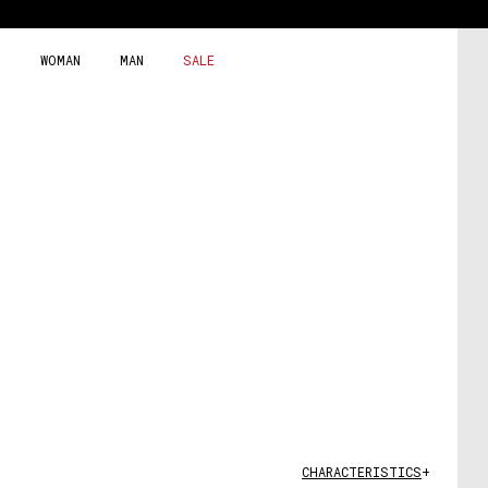
Skip
to
content
WOMAN
MAN
SALE
CHARACTERISTICS
+