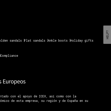
HELP?
olden sandals
Flat sandals
Ankle boots
Holiday gifts
Compliance
ontado con el apoyo de ICEX, así como con la
ómico de esta empresa, su región y de España en su