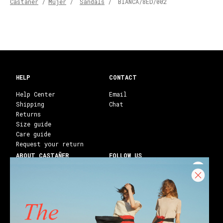
Castañer
/
Mujer
/
Sandals
/
BIANCA/8ED/002
HELP
CONTACT
Help Center
Email
Shipping
Chat
Returns
Size guide
Care guide
Request your return
ABOUT CASTAÑER
FOLLOW US
Heritage Castañer
Instagram
Castañer Atelier
Facebook
Work with us
Youtube
Franchises
Blog
Stores
Castañer Society