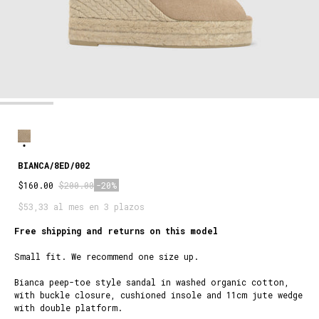
BIANCA/8ED/002
$160.00
$200.00
-20%
$53,33 al mes en 3 plazos
Free shipping and returns on this model
Small fit. We recommend one size up.
Bianca peep-toe style sandal in washed organic cotton,
with buckle closure, cushioned insole and 11cm jute wedge
SAND
with double platform.