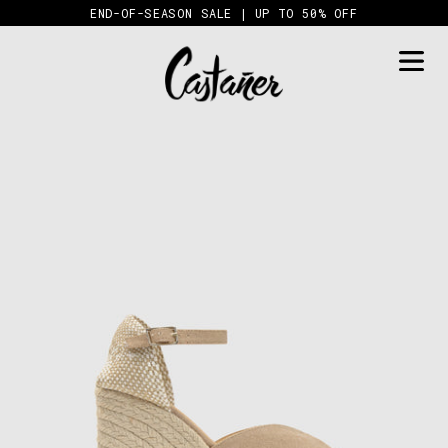
Skip
END-OF-SEASON SALE | UP TO 50% OFF
to
content