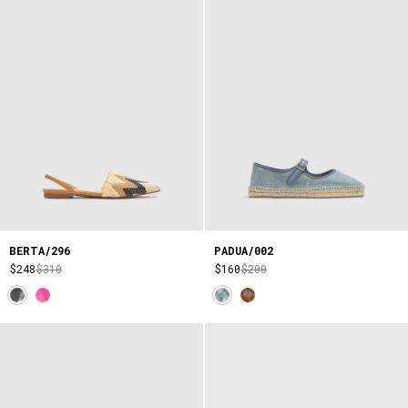
BERTA/296
PADUA/002
$248
$310
$160
$200