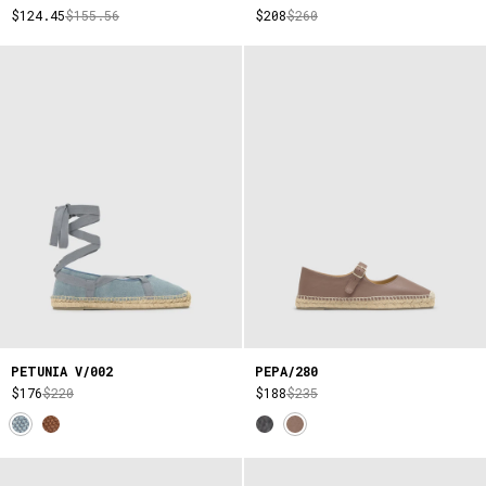
$124.45
$155.56
$208
$260
PETUNIA V/002
PEPA/280
$176
$220
$188
$235