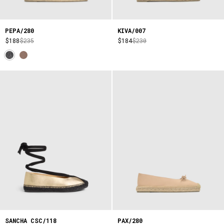
PEPA/280
KIVA/007
$188
$235
$184
$230
SANCHA CSC/118
PAX/280