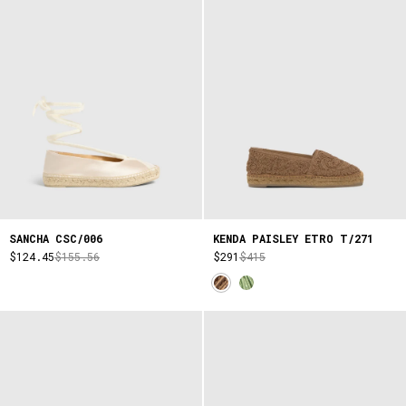
SANCHA CSC/006
KENDA PAISLEY ETRO T/271
$124.45
$155.56
$291
$415