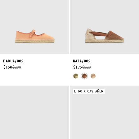
PADUA/002
KAIA/002
$160
$200
$176
$220
ETRO X CASTAÑER