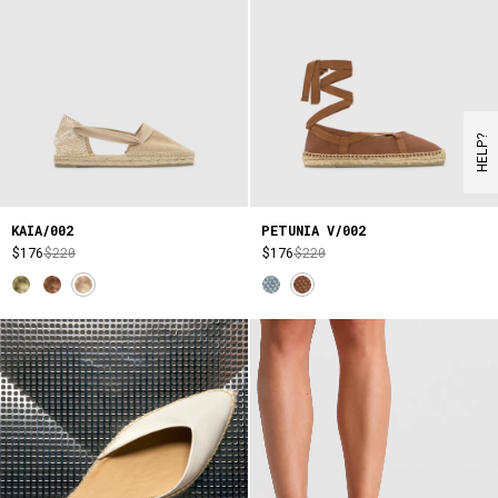
HELP?
KAIA/002
PETUNIA V/002
$176
$220
$176
$220