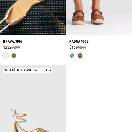
PADUA/002
BRAVA/006
$160
$200
$232
$290
CASTAÑER X CASILDA SE CASA