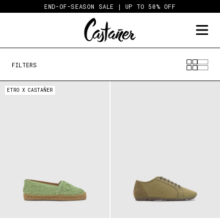
Skip
END-OF-SEASON SALE | UP TO 50% OFF
to
content
FILTERS
ETRO X CASTAÑER