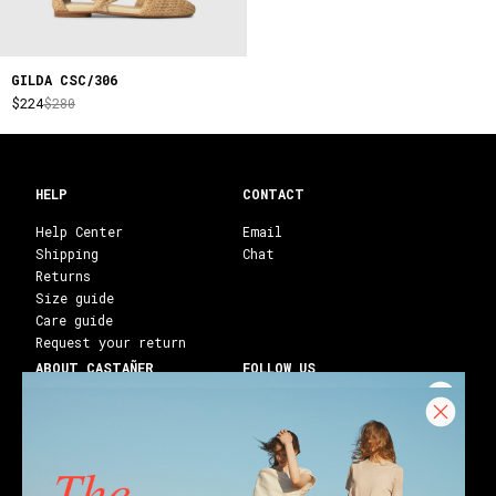
GILDA CSC/306
$224
$280
HELP
CONTACT
Help Center
Email
Shipping
Chat
Returns
Size guide
Care guide
Request your return
ABOUT CASTAÑER
FOLLOW US
Heritage Castañer
Instagram
Castañer Atelier
Facebook
Work with us
Youtube
Franchises
Blog
Stores