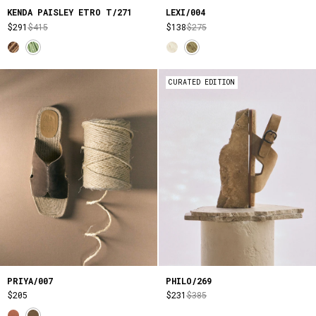
KENDA PAISLEY ETRO T/271
LEXI/004
$291
$415
$138
$275
CURATED EDITION
PRIYA/007
PHILO/269
$205
$231
$385