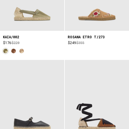
KAIA/002
ROSANA ETRO T/273
$176
$220
$249
$355