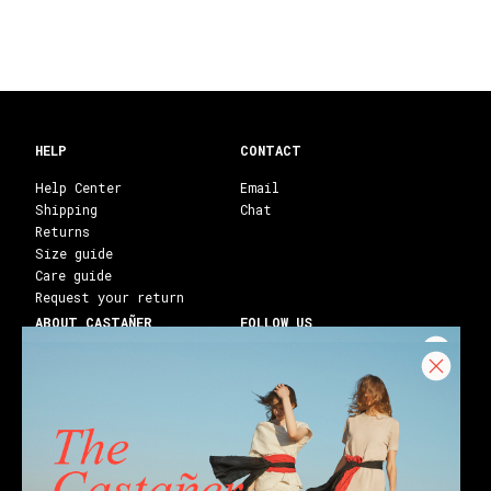
HELP
CONTACT
Help Center
Email
Shipping
Chat
Returns
Size guide
Care guide
Request your return
ABOUT CASTAÑER
FOLLOW US
Heritage Castañer
Instagram
Castañer Atelier
Facebook
Work with us
Youtube
Franchises
Blog
Stores
Castañer Society