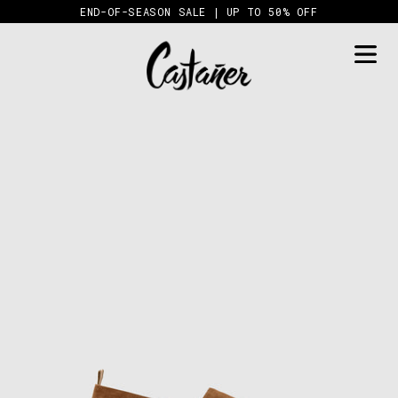
Skip
END-OF-SEASON SALE | UP TO 50% OFF
to
content