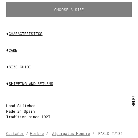
CHOOSE A SIZE
+
CHARACTERISTICS
+
CARE
LEATHER
+
SIZE GUIDE
+
SHIPPING AND RETURNS
HELP?
Hand-Stitched
Made in Spain
Tradition since 1927
Castañer
/
Hombre
/
Alpargatas Hombre
/
PABLO T/186