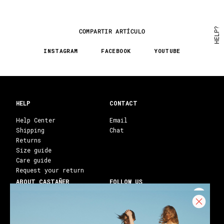
HELP?
COMPARTIR ARTÍCULO
INSTAGRAM
FACEBOOK
YOUTUBE
HELP
CONTACT
Help Center
Email
Shipping
Chat
Returns
Size guide
Care guide
Request your return
ABOUT CASTAÑER
FOLLOW US
Heritage Castañer
Instagram
Castañer Atelier
Facebook
Work with us
Youtube