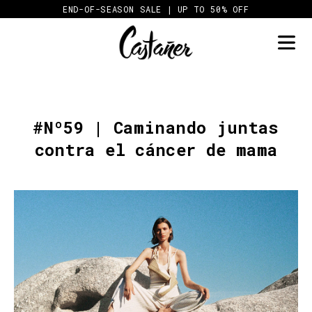
Skip
END-OF-SEASON SALE | UP TO 50% OFF
to
content
#Nº59 | Caminando juntas
contra el cáncer de mama