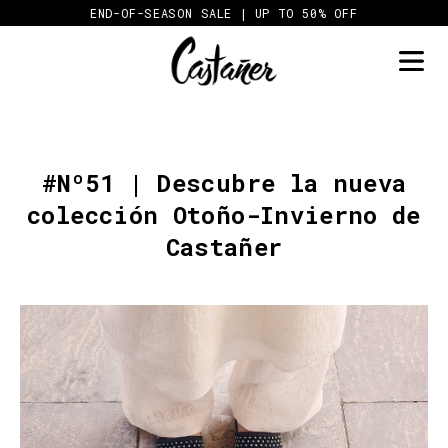
Skip
END-OF-SEASON SALE | UP TO 50% OFF
to
content
#Nº51 | Descubre la nueva
colección Otoño-Invierno de
Castañer