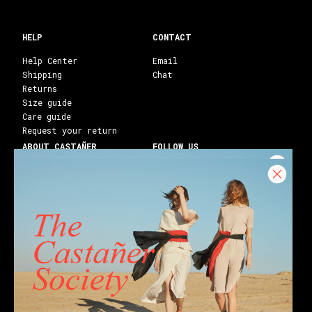
HELP
CONTACT
Help Center
Email
Shipping
Chat
Returns
Size guide
Care guide
Request your return
ABOUT CASTAÑER
FOLLOW US
Heritage Castañer
Instagram
Castañer Atelier
Facebook
Work with us
Youtube
Franchises
Blog
Stores
Castañer Society
Shipping to:
United States ($)
English