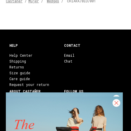
Castañer
/
Mujer
/
Wedges
/
CHIARA/8ED/001
HELP
CONTACT
Help Center
Email
Shipping
Chat
Returns
Size guide
Care guide
Request your return
ABOUT CASTAÑER
FOLLOW US
Heritage Castañer
Instagram
Castañer Atelier
Facebook
Work with us
Youtube
Franchises
Blog
Stores
Castañer Society