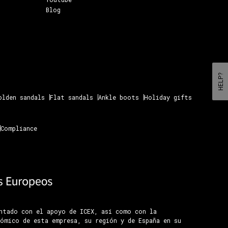
Blog
HELP?
olden sandals
Flat sandals
Ankle boots
Holiday gifts
Compliance
ontado con el apoyo de ICEX, así como con la
ómico de esta empresa, su región y de España en su