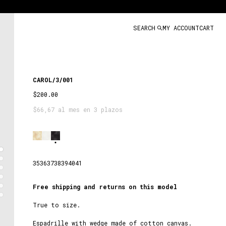
SEARCH
MY ACCOUNT
CART
CAROL/3/001
$200.00
$66,67 al mes en 3 plazos
Black
35
36
37
38
39
40
41
Free shipping and returns on this model
True to size.
Espadrille with wedge made of cotton canvas.