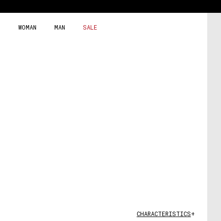
Skip
to
content
WOMAN
MAN
SALE
CHARACTERISTICS
+