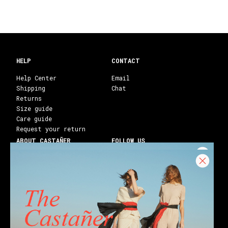
HELP
CONTACT
Help Center
Email
Shipping
Chat
Returns
Size guide
Care guide
Request your return
ABOUT CASTAÑER
FOLLOW US
Heritage Castañer
Instagram
Castañer Atelier
Facebook
Work with us
Youtube
Franchises
Blog
Stores
Castañer Society