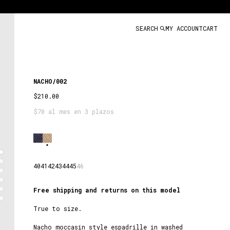
SEARCH
MY ACCOUNT
CART
NACHO/002
$210.00
$70 al mes en 3 plazos
SAND
40
41
42
43
44
45
46
Free shipping and returns on this model
True to size.
Nacho moccasin style espadrille in washed