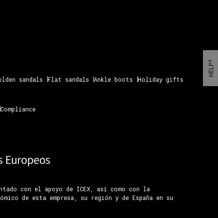
HELP?
olden sandals
Flat sandals
Ankle boots
Holiday gifts
Compliance
ontado con el apoyo de ICEX, así como con la
ómico de esta empresa, su región y de España en su