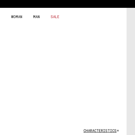
Skip
to
content
WOMAN
MAN
SALE
CHARACTERISTICS
+