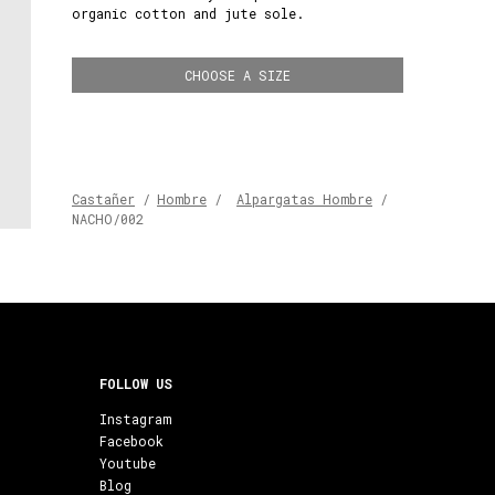
organic cotton and jute sole.
CHOOSE A SIZE
Castañer
/
Hombre
/
Alpargatas Hombre
/
NACHO/002
FOLLOW US
Instagram
Facebook
Youtube
Blog