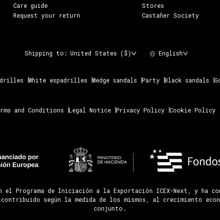
Care guide
Stores
Request your return
Castañer Society
Shipping to:
United States ($)
English
drilles
White espadrilles
Wedge sandals
Party
Black sandals
G
rms and Conditions
Legal Notice
Privacy Policy
Cookie Policy
n el Programa de Iniciación a la Exportación ICEX-Next, y ha c
 contribuido según la medida de los mismos, al crecimiento econ
conjunto.