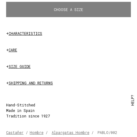
CHOOSE A SIZE
+
CHARACTERISTICS
OLIVE
+
CARE
+
SIZE GUIDE
+
SHIPPING AND RETURNS
HELP?
Hand-Stitched
Made in Spain
Tradition since 1927
Castañer
/
Hombre
/
Alpargatas Hombre
/
PABLO/002