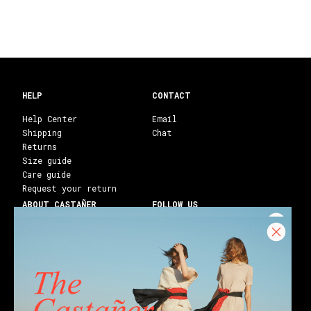
HELP
CONTACT
Help Center
Email
Shipping
Chat
Returns
Size guide
Care guide
Request your return
ABOUT CASTAÑER
FOLLOW US
Heritage Castañer
Instagram
Castañer Atelier
Facebook
Work with us
Youtube
Franchises
Blog
Stores
Castañer Society