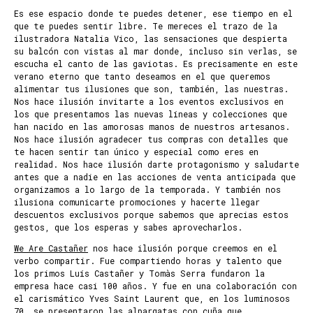
Es ese espacio donde te puedes detener, ese tiempo en el
que te puedes sentir libre. Te mereces el trazo de la
ilustradora Natalia Vico, las sensaciones que despierta
su balcón con vistas al mar donde, incluso sin verlas, se
escucha el canto de las gaviotas. Es precisamente en este
verano eterno que tanto deseamos en el que queremos
alimentar tus ilusiones que son, también, las nuestras.
Nos hace ilusión invitarte a los eventos exclusivos en
los que presentamos las nuevas líneas y colecciones que
han nacido en las amorosas manos de nuestros artesanos.
Nos hace ilusión agradecer tus compras con detalles que
te hacen sentir tan único y especial como eres en
realidad. Nos hace ilusión darte protagonismo y saludarte
antes que a nadie en las acciones de venta anticipada que
organizamos a lo largo de la temporada. Y también nos
ilusiona comunicarte promociones y hacerte llegar
descuentos exclusivos porque sabemos que aprecias estos
gestos, que los esperas y sabes aprovecharlos.
We Are Castañer
nos hace ilusión porque creemos en el
verbo compartir. Fue compartiendo horas y talento que
los primos Luís Castañer y Tomàs Serra fundaron la
empresa hace casi 100 años. Y fue en una colaboración con
el carismático Yves Saint Laurent que, en los luminosos
70, se presentaron las alpargatas con cuña que