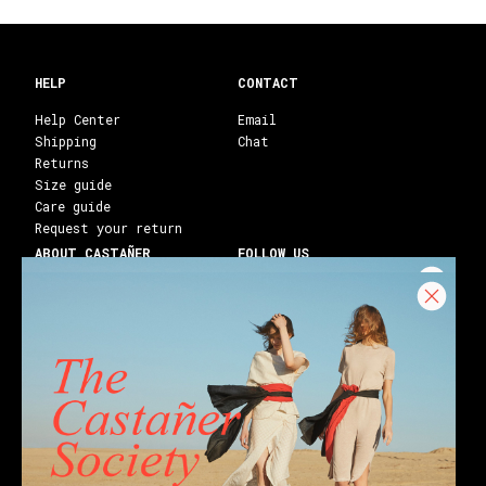
HELP
CONTACT
Help Center
Email
Shipping
Chat
Returns
Size guide
Care guide
Request your return
ABOUT CASTAÑER
FOLLOW US
Heritage Castañer
Instagram
Castañer Atelier
Facebook
Work with us
Youtube
Franchises
Blog
Stores
Castañer Society
Shipping to:
United States ($)
English