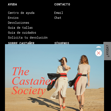
AYUDA
CONTACTO
Centro de ayuda
Email
Envíos
Chat
Devoluciones
Guía de tallas
Guía de cuidados
Solicita tu devolución
SOBRE CASTAÑER
SÍGUENOS
¿AYUDA?
Heritage Castañer
Instagram
Atelier Castañer
Facebook
Trabaja con nosotros
Youtube
Franquicias
Blog
Tiendas
Castañer Society
Enviar a:
Estados Unidos ($)
Español
Alpargatas cuña
Alpargatas bloque
Alpargatas planas
Alpargatas negras
Alpargatas blancas
Sandalias cuña